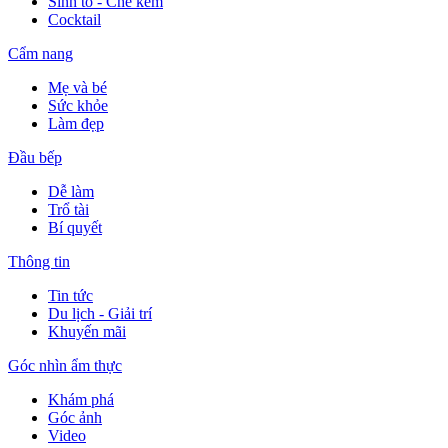
Sinh tố - Chè kem
Cocktail
Cẩm nang
Mẹ và bé
Sức khỏe
Làm đẹp
Đầu bếp
Dễ làm
Trổ tài
Bí quyết
Thông tin
Tin tức
Du lịch - Giải trí
Khuyến mãi
Góc nhìn ẩm thực
Khám phá
Góc ảnh
Video