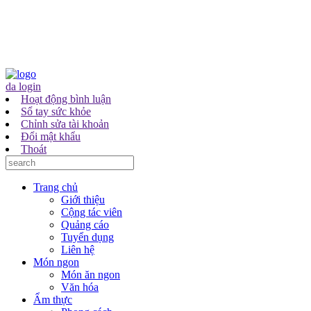
da login
Hoạt động bình luận
Sổ tay sức khỏe
Chỉnh sửa tài khoản
Đổi mật khẩu
Thoát
Trang chủ
Giới thiệu
Cộng tác viên
Quảng cáo
Tuyển dụng
Liên hệ
Món ngon
Món ăn ngon
Văn hóa
Ẩm thực