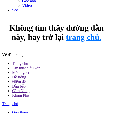
Góc ảnh
Video
Seo
Không tìm thấy đường dẫn
này, hay trở lại
trang chủ.
Về đầu trang
Trang chủ
Ẩm thực Sài Gòn
Món ngon
Đồ uống
Điểm đến
Đầu bếp
Cẩm Nang
Khám Phá
Trang chủ
Giới thiệu