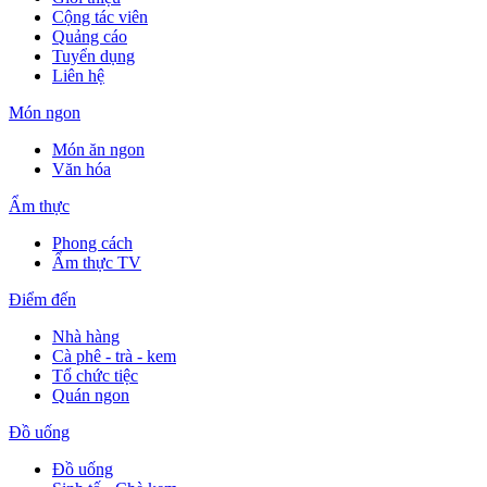
Cộng tác viên
Quảng cáo
Tuyển dụng
Liên hệ
Món ngon
Món ăn ngon
Văn hóa
Ẩm thực
Phong cách
Ẩm thực TV
Điểm đến
Nhà hàng
Cà phê - trà - kem
Tổ chức tiệc
Quán ngon
Đồ uống
Đồ uống