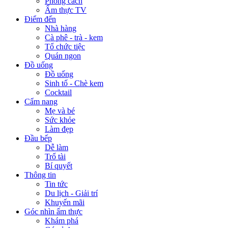
Phong cách
Ẩm thực TV
Điểm đến
Nhà hàng
Cà phê - trà - kem
Tổ chức tiệc
Quán ngon
Đồ uống
Đồ uống
Sinh tố - Chè kem
Cocktail
Cẩm nang
Mẹ và bé
Sức khỏe
Làm đẹp
Đầu bếp
Dễ làm
Trổ tài
Bí quyết
Thông tin
Tin tức
Du lịch - Giải trí
Khuyến mãi
Góc nhìn ẩm thực
Khám phá