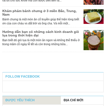
rất tốt cho sức khỏe mà còn được biết đến là...
b
g
Khám phám bánh chưng ở 3 miền Bắc, Trung,
Nam
Bánh chưng là một món ăn cổ truyền giúp thể hiện lòng biết
ơn của con cháu vs đất trời và ông cha. Và mỗi một...
H
x
Hướng dẫn bạn có những cách kinh doanh giò
G
lụa trong thời hiện đại
l
Bạn biết đó giò lụa là một món ăn ngon và không thể thiếu ở
trong mâm cỗ ngày lễ tết và còn trong những bữa...
H
H
t
FOLLOW FACEBOOK
ĐƯỢC YÊU THÍCH
ĐỊA CHỈ MỚI