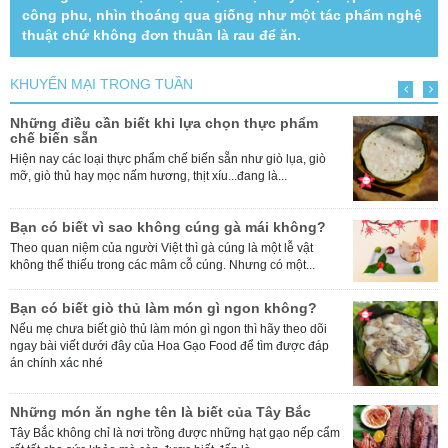
công phu, nhìn thoáng qua giống như một tác phẩm nghệ
thuật chứ không đơn thuần là rau để ăn.
KHUYẾN MẠI TRONG TUẦN
Những điều cần biết khi lựa chọn thực phẩm
2
chế biến sẵn
G
Hiện nay các loại thực phẩm chế biến sẵn như giò lụa, giò
n
mỡ, giò thủ hay mọc nấm hương, thịt xíu...đang là...
G
Bạn có biết vì sao không cúng gà mái không?
B
Theo quan niệm của người Việt thì gà cúng là một lễ vật
k
không thể thiếu trong các mâm cỗ cúng. Nhưng có một...
để
Bạn có biết giò thủ làm món gì ngon không?
H
Nếu mẹ chưa biết giò thủ làm món gì ngon thì hãy theo dõi
c
ngay bài viết dưới đây của Hoa Gạo Food để tìm được đáp
G
án chính xác nhé
đ
Những món ăn nghe tên là biết của Tây Bắc
S
Tây Bắc không chỉ là nơi trồng được những hạt gạo nếp cẩm
S