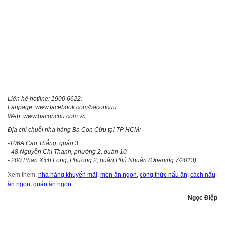
Liên hệ hotline: 1900 6622.
Fanpage:
www.facebook.com/baconcuu
Web:
www.baconcuu.com.vn
Địa chỉ chuỗi nhà hàng Ba Con Cừu tại TP HCM:
-106A Cao Thắng, quận 3
- 48 Nguyễn Chí Thanh, phường 2, quận 10
- 200 Phan Xích Long, Phường 2, quận Phú Nhuận (Opening 7/2013)
Xem thêm:
nhà hàng khuyến mãi
,
món ăn ngon
,
công thức nấu ăn
,
cách nấu
ăn ngon
,
quán ăn ngon
Ngọc Điệp