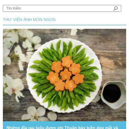
THƯ VIỆN ẢNH MÓN NGON
Những đĩa rau luộc được chị Thuận bày biện đẹp mắt và