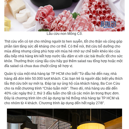
Lẩu cừu non Mông Cổ.
Thịt cừu vốn có lợi cho những người bị hen suyễn, tốt cho thận và cũng góp
phần làm tăng sức đề kháng cho cơ thể. Có thể nói, thịt cừu bổ dưỡng cho
mùa đông nhưng cũng phù hợp với mùa hè nhờ sự chế biến khéo léo của
đầu bếp nhà hàng khi kết hợp nước lẩu đậm vị với các bài thuốc tốt cho sức
khỏe. Thưởng thức cùng lẩu cừu hãy gọi thêm salad rau tổng hợp hoặc một
đĩa salad cà chua dua chuột cũng sẽ hợp vị.
Quản lý của một nhà hàng tại TP HCM cho biết “Từ đầu hè đến nay, nhà
hàng đã đón trên 50.000 lượt khách. Các bạn trẻ là người đặc biệt yêu thích
lẩu thịt cừu bởi sự mới lạ. Đáp lại sự ủng hộ của khách hàng, Ba Con Cừu
cho ra mắt chương trình “Chào tuần mới”. Theo đó, nhà hàng ưu đãi đến
40% các ngày thứ 2, thứ 3 đầu tuần cho tất cả các món ăn trong thực đơn.
Đây là chương trình lớn chỉ áp dụng tại hệ thống nhà hàng tại TP HCM và
cho nhóm từ 4 khách. Chương trình áp dụng đến hết ngày 27/8”.